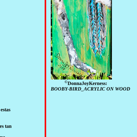
©
DonnaJoyKerness:
BOOBY-BIRD_ACRYLIC ON WOOD
 estas
es tan