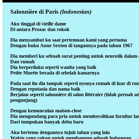
Salonnière di Paris
(Indonesian)
Aku tinggal di vieille dame
Di antara Prozac dan rokok
Dia menyambut ku saat pertemuan kami yang pertama
Dengan buku Anne Sexton di tangannya pada tahun 1967
Dia memberi ku sebuah surat penting untuk neurotik dalam 
Dan rumah
Dia berperilaku seperti wanita yang baik
Petite Muette berada di sebelah kamarnya
Pada saat itu dia tampak seperti nyonya rumah di luar di ru
Dengan reputasia dan nama baik
Berjalan seperti salonnière di salon littéraire (tidak pernah a
pengunjung)
Dengan kemunculan maison-close
Dia mengundang para pria untuk membersihkan furnitur l
Dari tumpukan banyak debu baru
Aku bertemu dengannya tujuh tahun yang lalu
Waktu yang cukup untuk membangun sebuah hubungan