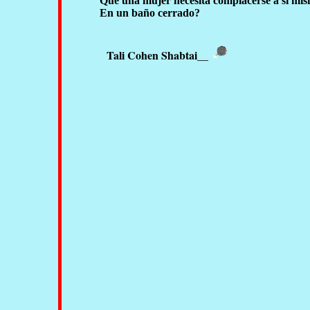
Que una mujer necesita complacerse a sí mi
En un baño cerrado?
Tali Cohen Shabtai
__