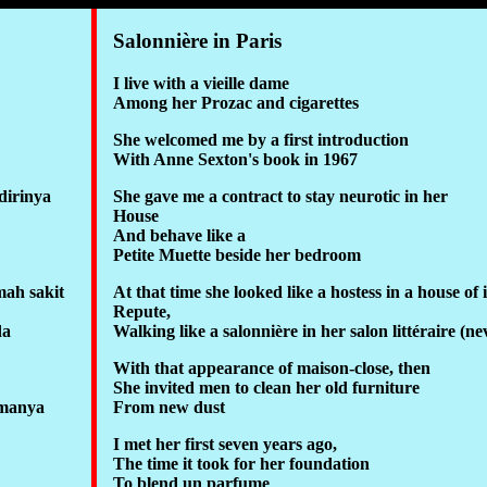
Salonnière in Paris
I live with a vieille dame
Among her Prozac and cigarettes
She welcomed me by a first introduction
With Anne Sexton's book in 1967
dirinya
She gave me a contract to stay neurotic in her
House
And behave like a
Petite Muette beside her bedroom
mah sakit
At that time she looked like a hostess in a house of i
Repute,
da
Walking like a salonnière in her salon littéraire (ne
With that appearance of maison-close, then
She invited men to clean her old furniture
amanya
From new dust
I met her first seven years ago,
The time it took for her foundation
To blend un parfume