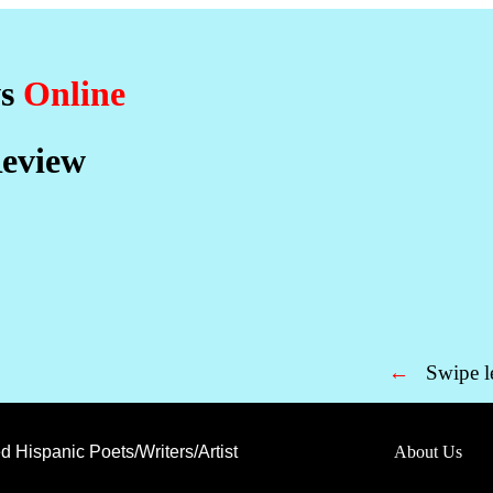
ws
Online
eview
←
Swipe 
d Hispanic Poets/Writers/Artist
About Us