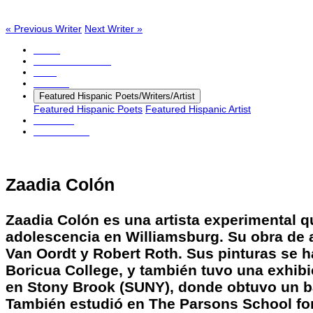
« Previous Writer
Next Writer »
Home
Table of Contents
Links
Editorial
Featured Hispanic Poets/Writers/Artist
Featured Hispanic Poets
Featured Hispanic Artist
About Us
Submissions
Zaadia Colón
Zaadia Colón es una artista experimental 
adolescencia en Williamsburg. Su obra de 
Van Oordt y Robert Roth. Sus pinturas se 
Boricua College, y también tuvo una exhibi
en Stony Brook (SUNY), donde obtuvo un bac
También estudió en The Parsons School fo